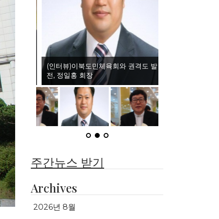
(인터뷰)이북도민체육회와 권격도 발
전, 정일홍 회장
주간뉴스 받기
Archives
2026년 8월