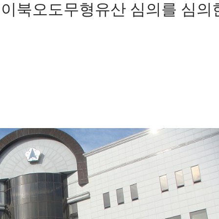
쟁점 이북오도무형유산 심의를 심의