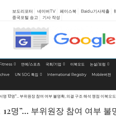
보도리포터
네이버TV
페이스북
Baidu기사제출
중국포털 송고
기사 작성
Fitness
연예/스포츠
국회/기업
이북오도
논설/포럼
rchive
UN SDG 특집
International Registry
Mobile버전
11명·서명 12명”… 부위원장 참여 여부 불명확, 의결 구조 해석 쟁점 이
서명 12명”… 부위원장 참여 여부 불