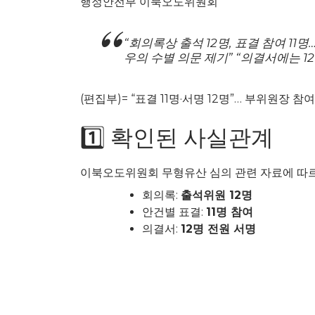
행정안전부 이북오도위원회
“회의록상 출석 12명, 표결 참여 11
우의 수별 의문 제기” “의결서에는 1
(편집부)= “표결 11명·서명 12명”… 부위원장 참
1️⃣ 확인된 사실관계
이북오도위원회 무형유산 심의 관련 자료에 따르
회의록:
출석위원 12명
안건별 표결:
11명 참여
의결서:
12명 전원 서명