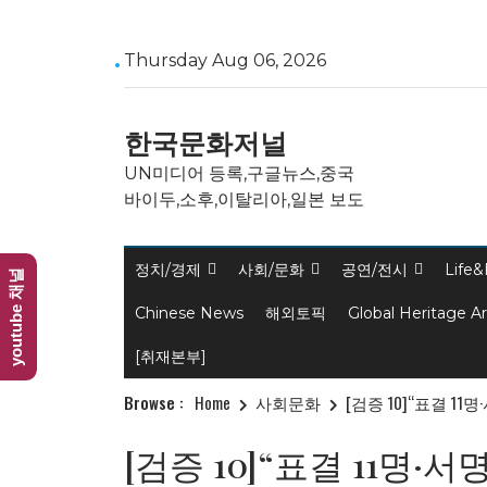
Skip
Thursday Aug 06, 2026
to
content
한국문화저널
UN미디어 등록,구글뉴스,중국
바이두,소후,이탈리아,일본 보도
정치/경제
사회/문화
공연/전시
Life&
youtube 채널
Chinese News
해외토픽
Global Heritage A
[취재본부]
Browse :
Home
사회문화
[검증 10]“표결 
[검증 10]“표결 11명·