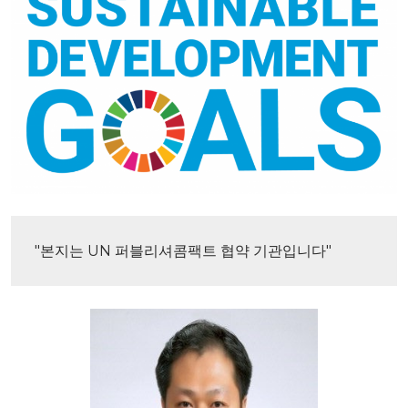
"본지는 UN 퍼블리셔콤팩트 협약 기관입니다"