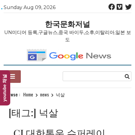
Skip
Sunday Aug 09, 2026
to
content
한국문화저널
UN미디어 등록,구글뉴스,중국 바이두,소후,이탈리아,일본 보
도
youtube 채널
Browse :
Home
news
넉살
[태그:]
넉살
CJ 대한통운 슈퍼레이