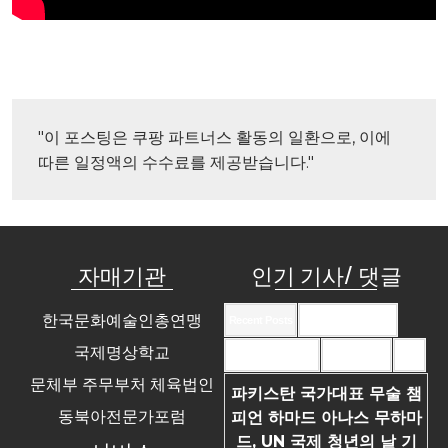
"이 포스팅은 쿠팡 파트너스 활동의 일환으로, 이에 
따른 일정액의 수수료를 제공받습니다."
자매기관
인기 기사/ 댓글
한국문화예술인총연맹
Recent Posts
Recent Comments
국제명상학교
Most Commented
Most Viewed
Tags
문체부 주무부처 체육법인
파키스탄 국가대표 무술 챔
동북아전문가포럼
피언 하마드 아나스 무하마
드, UN 국제 청년의 날 기