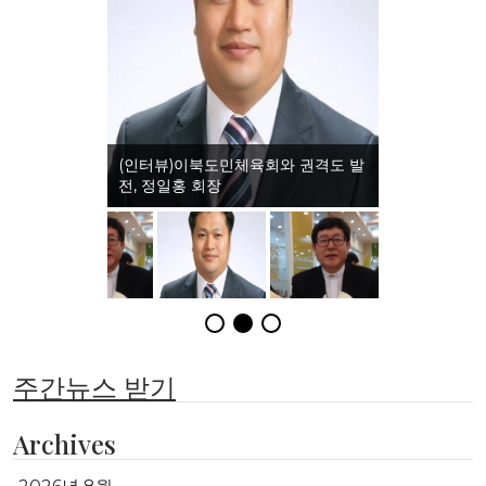
(인터뷰)이북도민체육회와 권격도 발
(인터뷰)이북도민체
전, 정일홍 회장
문화, 임홍택 교수
주간뉴스 받기
Archives