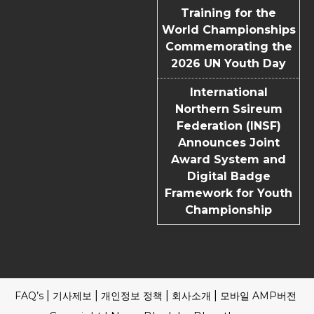
Training for the
World Championships
Commemorating the
2026 UN Youth Day
International
Northern Ssireum
Federation (INSF)
Announces Joint
Award System and
Digital Badge
Framework for Youth
Championship
FAQ’s
기사제보
개인정보 정책
회사소개
모바일 AMP버전