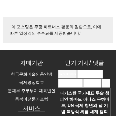
"이 포스팅은 쿠팡 파트너스 활동의 일환으로, 이에 
따른 일정액의 수수료를 제공받습니다."
자매기관
인기 기사/ 댓글
한국문화예술인총연맹
Recent Posts
Recent Comments
국제명상학교
Most Commented
Most Viewed
Tags
문체부 주무부처 체육법인
파키스탄 국가대표 무술 챔
동북아전문가포럼
피언 하마드 아나스 무하마
드, UN 국제 청년의 날 기
서비스
념 북방식 씨름 세계 챔피