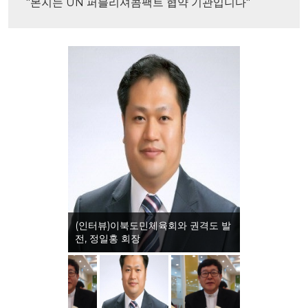
"본지는 UN 퍼블리셔콤팩트 협약 기관입니다"
(인터뷰)이북도민체육회와 권격도 발
전, 정일홍 회장