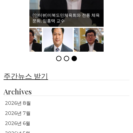
(인터뷰)이북도민체육회와 전통 체육
[기고] 역도산과 함경도 전통
문화, 임홍택 교수
화의 재조명(2), 임홍택 박사
주간뉴스 받기
Archives
2026년 8월
2026년 7월
2026년 6월