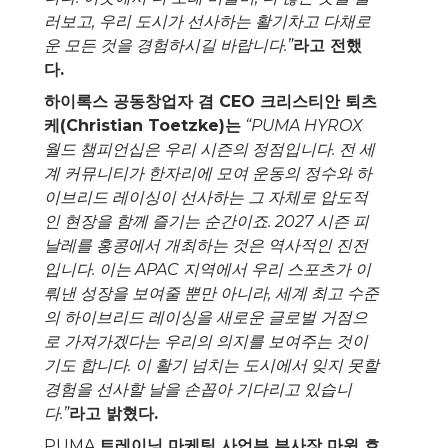
러보고
,
우리 도시가 선사하는 활기차고 다채로
운 모든 것을 경험하시길 바랍니다
.”
라고 전했
다
.
하이록스 공동창업자 겸
CEO
크리스티안 퇴츠
케
(Christian Toetzke)
는
“PUMA HYROX
월드 챔피언십은 우리 시즌의 정점입니다
.
전 세
계 커뮤니티가 한자리에 모여 운동의 정수와 하
이브리드 레이싱이 선사하는 그 자체로 압도적
인 현장을 함께 즐기는 순간이죠
. 2027
시즌 피
날레를 홍콩에서 개최하는 것은 역사적인 진전
입니다
.
이는
APAC
지역에서 우리 스포츠가 이
뤄낸 성장을 보여줄 뿐만 아니라
,
세계 최고 수준
의 하이브리드 레이싱을 새로운 글로벌 거점으
로 가져가겠다는 우리의 의지를 보여주는 것이
기도 합니다
.
이 활기 넘치는 도시에서 잊지 못할
경험을 선사할 날을 손꼽아 기다리고 있습니
다
.”
라고 밝혔다
.
PUMA
트레이닝 마케팅 사업부 부사장 마윈 호