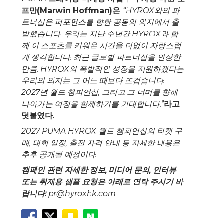
프만
(Marwin Hoffman)
은
“HYROX
와의 파
트너십은 퍼포먼스를 향한 공동의 의지에서 출
발했습니다
.
우리는 지난 수년간
HYROX
와 함
께 이 스포츠를 키워온 시간을 더없이 자랑스럽
게 생각합니다
.
최근 글로벌 파트너십을 연장한
만큼
, HYROX
의 폭발적인 성장을 지원하겠다는
우리의 의지는 그 어느 때보다 뜨겁습니다
.
2027
년 월드 챔피언십
,
그리고 그 너머를 향해
나아가는 여정을 함께하기를 기대합니다
.”
라고
덧붙였다
.
2027 PUMA HYROX
월드 챔피언십의 티켓 구
매
,
대회 일정
,
출전 자격 안내 등 자세한 내용은
추후 공개될 예정이다
.
캠페인 관련 자세한 정보
,
미디어 문의
,
인터뷰
또는 취재용 샘플 요청은 아래로 연락 주시기 바
랍니다
:
pr@hyroxhk.com