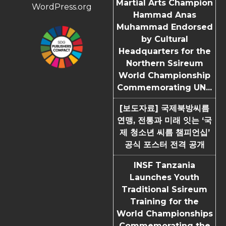
Martial Arts Champion
WordPress.org
Hammad Anas
Muhammad Endorsed
by Cultural
Headquarters for the
Northern Ssireum
World Championship
Commemorating UN...
[보도자료] 국제북방씨름
연맹, 전통과 미래 잇는 ‘국
제 청소년 씨름 챔피언십’
공식 포스터 전격 공개
INSF Tanzania
Launches Youth
Traditional Ssireum
Training for the
World Championships
Commemorating the