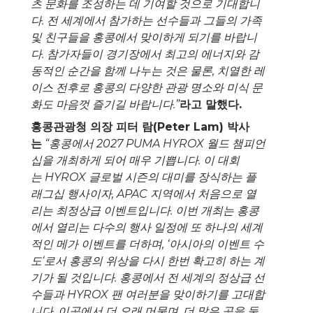
츠 문화를 조성하는 데 기여할 것으로 기대합니
다
.
전 세계에서 참가하는 선수들과 그들의 가족
및 친구들을 홍콩에서 맞이하게 되기를 바랍니
다
.
참가자들이 경기장에서 최고의 에너지와 감
동적인 순간을 함께 나누는 것은 물론
,
치열한 레
이스 전후로 홍콩의 다양한 관광 명소와 미식 문
화도 마음껏 즐기길 바랍니다
.”
라고 말했다
.
홍콩관광청 의장 피터 람
(Peter Lam)
박사
는
“
홍콩에서
2027 PUMA HYROX
월드 챔피언
십을 개최하게 되어 매우 기쁩니다
.
이 대회
는
HYROX
글로벌 시즌의 대미를 장식하는 플
래그십 행사이자
, APAC
지역에서 처음으로 열
리는 최정상급 이벤트입니다
.
이번 개최는 홍콩
에서 열리는 다수의 행사 일정에 또 하나의 세계
적인 메가 이벤트를 더하며
, ‘
아시아의 이벤트 수
도
‘
로서 홍콩의 위상을 다시 한번 확고히 하는 계
기가 될 것입니다
.
홍콩에서 전 세계의 정상급 선
수들과
HYROX
팬 여러분을 맞이하기를 고대합
니다
.
이곳에서 더 오래 머물며
,
더 많은 곳을 둘