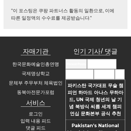
"이 포스팅은 쿠팡 파트너스 활동의 일환으로, 이에 
따른 일정액의 수수료를 제공받습니다."
자매기관
인기 기사/ 댓글
한국문화예술인총연맹
Recent Posts
Recent Comments
국제명상학교
Most Commented
Most Viewed
Tags
문체부 주무부처 체육법인
파키스탄 국가대표 무술 챔
동북아전문가포럼
피언 하마드 아나스 무하마
드, UN 국제 청년의 날 기
서비스
념 북방식 씨름 세계 챔피
언십 문화본부 공식 추천
로그인
입력 내용 피드
Pakistan’s National
댓글 피드