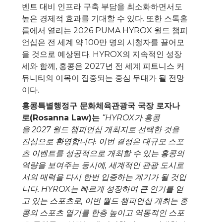
벤트 대비 인프라 구축 부담을 최소화하면서도
높은 경제적 효과를 기대할 수 있다. 또한 스톡홀
름에서 열리는 2026 PUMA HYROX 월드 챔피
언십은 전 세계 약 100만 명의 시청자를 끌어모
을 것으로 예상된다. HYROX의 지속적인 성장
세와 함께, 홍콩은 2027년 전 세계 피트니스 커
뮤니티의 이목이 집중되는 중심 무대가 될 전망
이다.
홍콩특별행정구 문화체육관광국 국장 로자나
로
(Rosanna Law)
는
“HYROX
가 홍콩
을
2027
월드 챔피언십 개최지로 선택한 것을
진심으로 환영합니다
.
이번 결정은 대규모 스포
츠 이벤트를 성공적으로 개최할 수 있는 홍콩의
역량을 보여주는 동시에
,
세계적인 관광 도시로
서의 매력을 다시 한번 입증하는 계기가 될 것입
니다
. HYROX
는 빠르게 성장하며 큰 인기를 얻
고 있는 스포츠로
,
이번 월드 챔피언십 개최는 홍
콩의 스포츠 열기를 한층 높이고 역동적인 스포