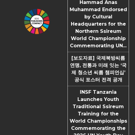
Hammad Anas
Muhammad Endorsed
by Cultural
Headquarters for the
Northern Ssireum
World Championship
Commemorating UN...
[보도자료] 국제북방씨름
연맹, 전통과 미래 잇는 ‘국
제 청소년 씨름 챔피언십’
공식 포스터 전격 공개
INSF Tanzania
Launches Youth
Traditional Ssireum
Training for the
World Championships
Commemorating the