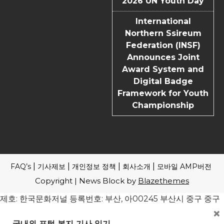
2026 UN Youth Day
International
Northern Ssireum
Federation (INSF)
Announces Joint
Award System and
Digital Badge
Framework for Youth
Championship
FAQ’s
기사제보
개인정보 정책
회사소개
모바일 AMP버전
Copyright | News Block by
Blazethemes
제호: 한국문화저널 등록번호: 부산, 아00245 부산시 중구 중구
×
로 61 4F 전관 편집인(청소년보호책임자): 송기송 대표전화: 051
241-1323 ※본지는 신문윤리강령 및 실천요강을 준수합니다. 모
국내외 포털 본지 기사 읽기