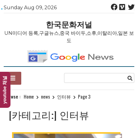
Skip
Sunday Aug 09, 2026
to
content
한국문화저널
UN미디어 등록,구글뉴스,중국 바이두,소후,이탈리아,일본 보
도
youtube 채널
Browse :
Home
news
인터뷰
Page 3
[카테고리:]
인터뷰