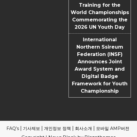
Training for the
World Championships
Commemorating the
2026 UN Youth Day
International
Northern Ssireum
Federation (INSF)
Announces Joint
Award System and
Digital Badge
Framework for Youth
Championship
FAQ’s
기사제보
개인정보 정책
회사소개
모바일 AMP버전