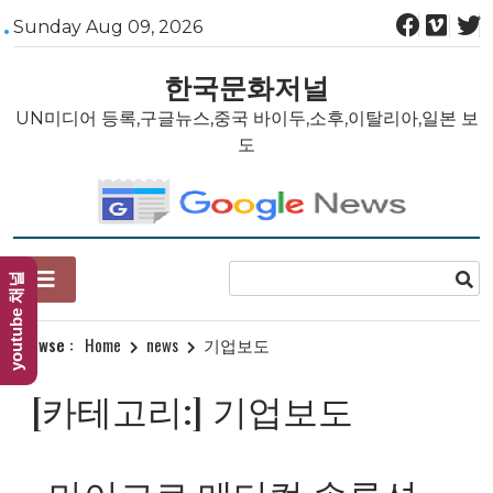
Skip
Sunday Aug 09, 2026
to
content
한국문화저널
UN미디어 등록,구글뉴스,중국 바이두,소후,이탈리아,일본 보
도
youtube 채널
Browse :
Home
news
기업보도
[카테고리:]
기업보도