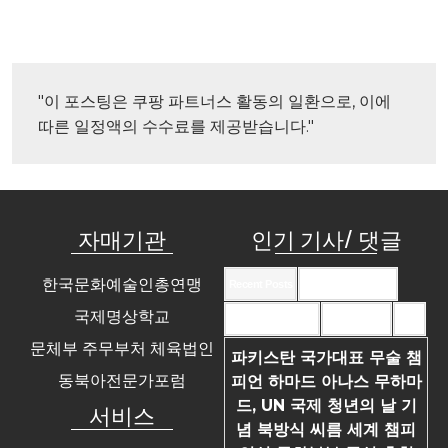
"이 포스팅은 쿠팡 파트너스 활동의 일환으로, 이에 
따른 일정액의 수수료를 제공받습니다."
자매기관
인기 기사/ 댓글
한국문화예술인총연맹
Recent Posts
Recent Comments
국제명상학교
Most Commented
Most Viewed
Tags
문체부 주무부처 체육법인
파키스탄 국가대표 무술 챔
동북아전문가포럼
피언 하마드 아나스 무하마
드, UN 국제 청년의 날 기
서비스
념 북방식 씨름 세계 챔피