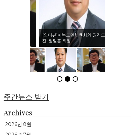
(인터뷰)이북도민체육회와 권격도 발
전, 정일홍 회장
주간뉴스 받기
Archives
2026년 8월
2026년 7월