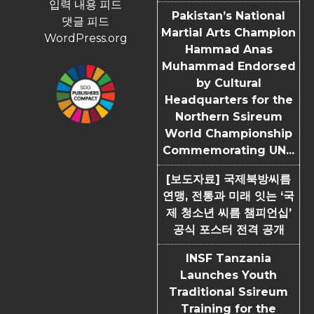
입력 내용 피드
Pakistan’s National
댓글 피드
Martial Arts Champion
WordPress.org
Hammad Anas
Muhammad Endorsed
by Cultural
Headquarters for the
Northern Ssireum
World Championship
Commemorating UN...
[보도자료] 국제북방씨름
연맹, 전통과 미래 잇는 ‘국
제 청소년 씨름 챔피언십’
공식 포스터 전격 공개
INSF Tanzania
Launches Youth
Traditional Ssireum
Training for the