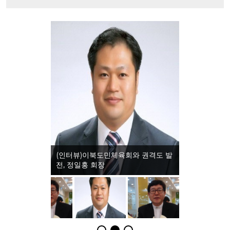
(인터뷰)이북도민체육회와 권격도 발
전, 정일홍 회장