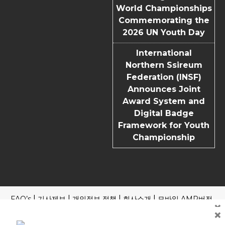
World Championships
Commemorating the
2026 UN Youth Day
International
Northern Ssireum
Federation (INSF)
Announces Joint
Award System and
Digital Badge
Framework for Youth
Championship
FAQ’s
기사제보
개인정보 정책
회사소개
모바일 AMP버전
×
×
Copyright | News Block by
Blazethemes
국내외 포털 본지 기사 읽기