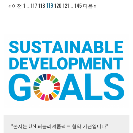
119
« 이전
1
…
117
118
120
121
…
145
다음 »
"본지는 UN 퍼블리셔콤팩트 협약 기관입니다"