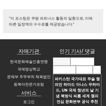
"이 포스팅은 쿠팡 파트너스 활동의 일환으로, 이에 
따른 일정액의 수수료를 제공받습니다."
자매기관
인기 기사/ 댓글
한국문화예술인총연맹
Recent Posts
Recent Comments
국제명상학교
Most Commented
Most Viewed
Tags
문체부 주무부처 체육법인
파키스탄 국가대표 무술 챔
동북아전문가포럼
피언 하마드 아나스 무하마
드, UN 국제 청년의 날 기
서비스
념 북방식 씨름 세계 챔피
언십 문화본부 공식 추천
로그인