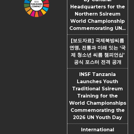
Headquarters for the
Northern Ssireum
World Championship
Commemorating UN...
[보도자료] 국제북방씨름
연맹, 전통과 미래 잇는 ‘국
제 청소년 씨름 챔피언십’
공식 포스터 전격 공개
INSF Tanzania
Launches Youth
Traditional Ssireum
Training for the
World Championships
Commemorating the
2026 UN Youth Day
International