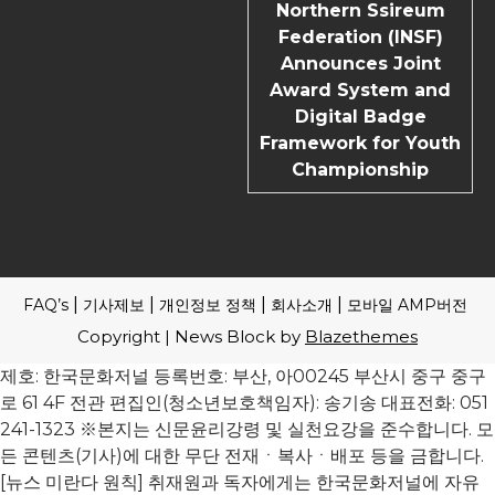
Northern Ssireum
Federation (INSF)
Announces Joint
Award System and
Digital Badge
Framework for Youth
Championship
FAQ’s
기사제보
개인정보 정책
회사소개
모바일 AMP버전
Copyright | News Block by
Blazethemes
제호: 한국문화저널 등록번호: 부산, 아00245 부산시 중구 중구
로 61 4F 전관 편집인(청소년보호책임자): 송기송 대표전화: 051
241-1323 ※본지는 신문윤리강령 및 실천요강을 준수합니다. 모
든 콘텐츠(기사)에 대한 무단 전재ㆍ복사ㆍ배포 등을 금합니다.
[뉴스 미란다 원칙] 취재원과 독자에게는 한국문화저널에 자유