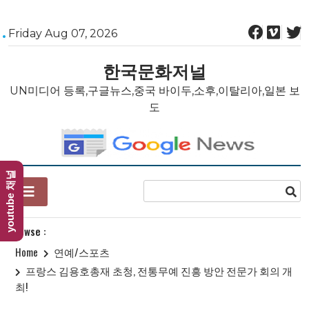
Skip
Friday Aug 07, 2026
to
content
한국문화저널
UN미디어 등록,구글뉴스,중국 바이두,소후,이탈리아,일본 보
도
youtube 채널
Browse :
Home
연예/스포츠
프랑스 김용호총재 초청, 전통무예 진흥 방안 전문가 회의 개
최!