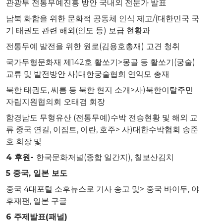
관광부 전통무예진흥 방안 국내외 전문가 발표
남북 화합을 위한 문화적 공동체 인식 제고/(대한민국 국
기 태권도 관련 해외(인도 등) 보급 현황과
전통무예 발전을 위한 원로(김용호총재) 고견 청취
국가무형문화재 제142호 활쏘기>몽골 등 활쏘기(궁술)
교류 및 발전방안 사)대한궁술협회 연익모 총재
북한 태권도, 씨름 등 북한 현지 소개>사)북한이탈주민
자립지원협의회 오태겸 회장
함경남도 무형유산 (전통무예)수박 전승현황 및 해외 교
류 중국 연길, 이집트, 이란, 호주> 사)대한수박협회 송준
호 회장 및
4 후원-
한국문화저널(종합 일간지), 칠보산김치
5
중국
,
일본 보도
중국 4대포털 소후뉴스로 기사 송고 및> 중국 바이두, 야
후재팬, 일본 구글
6
주제발표
(
패널
)