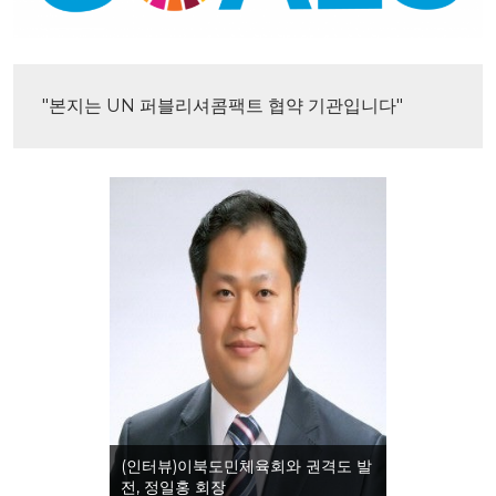
"본지는 UN 퍼블리셔콤팩트 협약 기관입니다"
(인터뷰)이북도민체육회와 권격도 발
전, 정일홍 회장