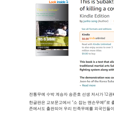
전통무예 수박 계승자 송준호 선생 저서가 12권째
한글판은 교보문고에서 “소 잡는 맨손무예!”로
존에서도 출판되어 우리 민족무예를 외국인들이 