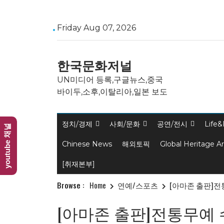
Skip
Friday Aug 07, 2026
to
content
한국문화저널
UN미디어 등록,구글뉴스,중국
바이두,소후,이탈리아,일본 보도
정치/경제
사회/문화
공연/전시
Life&
youtube 채널
Chinese News
해외토픽
Global Heritage A
[취재본부]
Browse :
Home
연예/스포츠
[아마존 출판]전통무
[아마존 출판]전통무예 수박 