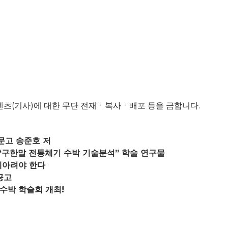
d. 모든 콘텐츠(기사)에 대한 무단 전재ㆍ복사ㆍ배포 등을 금합니다.
문고 송준호 저
 “구한말 전통체기 수박 기술분석” 학술 연구물
헤아려야 한다
공고
수박 학술회 개최!