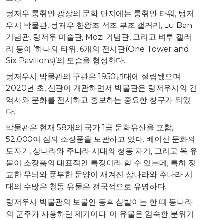
텅저우 룽취안 광장의 문화 단지에는 룽취안 타워, 텅저
우시 박물관, 텅저우 한왕조 석조 부조 갤러리,
Lu Ban
기념관, 텅저우 미술관, Mozi 기념관, 그리고 벼루 갤러
리 등이 ‘하나의 타워, 6개의 전시관(
One Tower
and
Six Pavilions)’의 모습을 형성한다.
텅저우시 박물관의 구관은 1950년대에 설립됐으며
2020년 초, 신관이 개관하면서 박물관은 텅저우시의 긴
역사와 문화를 전시하고 홍보하는 중요한 창구가 되었
다.
박물관은 현재 58개의 국가 1급 문화유산을 포함,
52,000여 점의 소장품을 보관하고 있다. 베이신 문화의
도자기, 상나라와 주나라 시대의 청동 자기, 그리고 옥 유
물이 소장품의 대표적인 특징이라 할 수 있는데, 특히 정
교한 무늬와 풍부한 문양이 새겨진 상나라와 주나라 시
대의 수많은 청동 유물은 전국적으로 유명하다.
텅저우시 박물관의 보물인 등후 삼발이는 한 때 등나라
의 군주가 사용하던 제기이다. 이 유물은 엄숙한 분위기