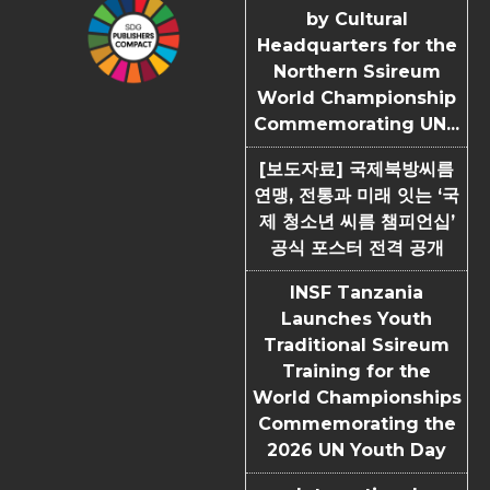
by Cultural
Headquarters for the
Northern Ssireum
World Championship
Commemorating UN...
[보도자료] 국제북방씨름
연맹, 전통과 미래 잇는 ‘국
제 청소년 씨름 챔피언십’
공식 포스터 전격 공개
INSF Tanzania
Launches Youth
Traditional Ssireum
Training for the
World Championships
Commemorating the
2026 UN Youth Day