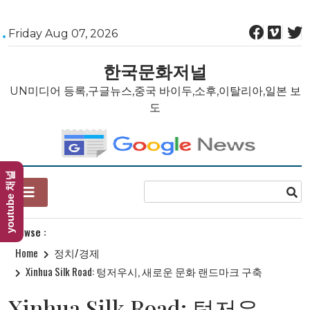
Skip
Friday Aug 07, 2026
to
content
한국문화저널
UN미디어 등록,구글뉴스,중국 바이두,소후,이탈리아,일본 보
도
youtube 채널
Browse :
Home
정치/경제
Xinhua Silk Road: 텅저우시, 새로운 문화 랜드마크 구축
Xinhua Silk Road: 텅저우