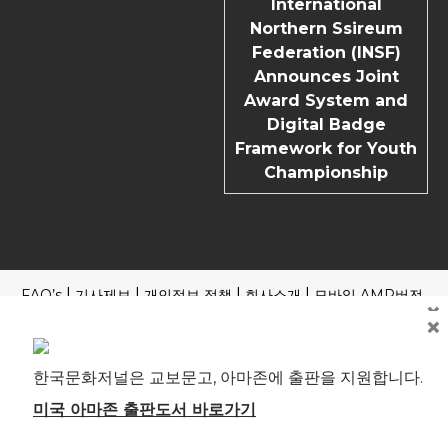
International
Northern Ssireum
Federation (INSF)
Announces Joint
Award System and
Digital Badge
Framework for Youth
Championship
FAQ’s
기사제보
개인정보 정책
회사소개
모바일 AMP버전
×
×
Copyright | News Block by
Blazethemes
국내외 포털 본지 기사 읽기
제호: 한국문화저널 등록번호: 부산, 아00245 부산시 중구 중구
한국문화저널은 교보문고, 아마존에 출판을 지원합니다.
로 61 4F 전관 편집인(청소년보호책임자): 송기송 대표전화: 051
241-1323 ※본지는 신문윤리강령 및 실천요강을 준수합니다. 모
미국 아마존 출판도서 바로가기
든 콘텐츠(기사)에 대한 무단 전재ㆍ복사ㆍ배포 등을 금합니다.