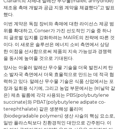
Clariant의 차세대 말레산 무수물(maleic anhydride)
제조용 촉매 개발과 공급 지원 계약을 체결했다”고 발표
했다.
이번 계약은 독점 장비와 촉매에 대한 라이선스 제공 범
위를 확대하고, Conser가 가진 선도적인 기술 중 하나
의 글로벌 입지를 강화하려는 MAIRE의 전략에 따른 것
이다. 이 새로운 솔루션은 에너지 소비 측면에서 상당
한 이점을 선사함으로써 제품의 지속 가능성과 경쟁력
을 동시에 높여줄 것으로 기대된다.
양사는 아울러 말레산 무수물 기술을 더욱 발전시켜 탄
소 발자국 측면에서 더욱 효율적으로 만드는 데 적극 협
력하고 있다. 말레산 무수물 기술은 식품 산업에서는 포
장과 일회용 식기에, 그리고 농업 부문에서는 (비닐막 같
은) 제초 필름에 각각 사용되는 PBS(polybutylene
succinate)와 PBAT(polybutylene adipate co-
terephthalate) 같은 생분해성 폴리머
(biodegradable polymers) 생산 사슬의 핵심 요소로,
일반 플라스틱보다 친환경적인 대안으로 간주된다. 이