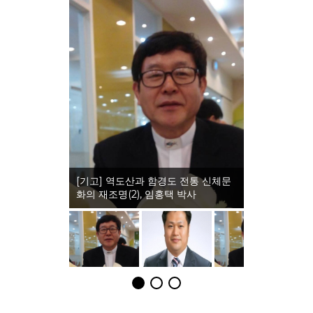
[기고] 역도산과 함경도 전통 신체문
화의 재조명(2), 임홍택 박사