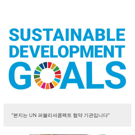
"본지는 UN 퍼블리셔콤팩트 협약 기관입니다"