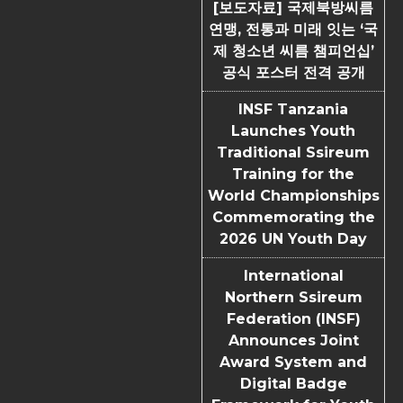
[보도자료] 국제북방씨름
연맹, 전통과 미래 잇는 ‘국
제 청소년 씨름 챔피언십’
공식 포스터 전격 공개
INSF Tanzania
Launches Youth
Traditional Ssireum
Training for the
World Championships
Commemorating the
2026 UN Youth Day
International
Northern Ssireum
Federation (INSF)
Announces Joint
Award System and
Digital Badge