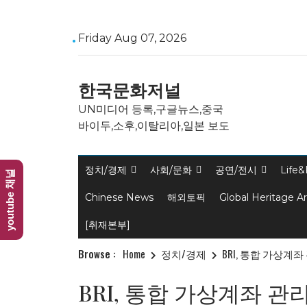
Skip
Friday Aug 07, 2026
to
content
한국문화저널
UN미디어 등록,구글뉴스,중국
바이두,소후,이탈리아,일본 보도
정치/경제
사회/문화
공연/전시
Life&
youtube 채널
Chinese News
해외토픽
Global Heritage A
[취재본부]
Browse :
Home
정치/경제
BRI, 통합 가상계
BRI, 통합 가상계좌 