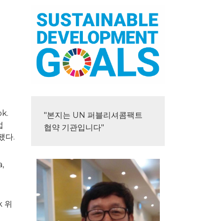
k.
"본지는 UN 퍼블리셔콤팩트 
업
협약 기관입니다"
됐다.
,
k 위