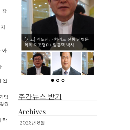
이 참
수지
(인터뷰)이북도민체육회와 권격도 발
전, 정일홍 회장
 아
.
 된
주간뉴스 받기
 기업
 갖췄
Archives
 탁
2026년 8월