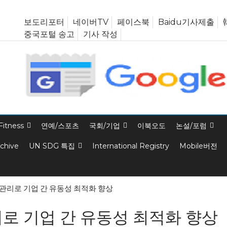
보도리포터
네이버TV
페이스북
Baidu기사제출
중국포털 송고
기사 작성
Fitness
연예/스포츠
국회/기업
이북오도
논설/포럼
rchive
UN SDG 특집
International Registry
Mobile버전
좌 관리로 기업 간 유동성 최적화 향상
관리로 기업 간 유동성 최적화 향상