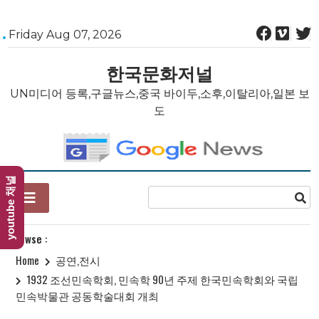
Skip
Friday Aug 07, 2026
to
content
한국문화저널
UN미디어 등록,구글뉴스,중국 바이두,소후,이탈리아,일본 보
도
youtube 채널
Browse :
Home
공연,전시
1932 조선민속학회, 민속학 90년 주제 한국민속학회와 국립
민속박물관 공동학술대회 개최