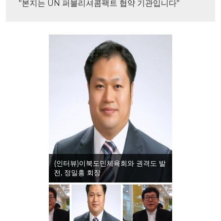
"본지는 UN 퍼블리셔콤팩트 협약 기관입니다"
(인터뷰)이북도민체육회와 권격도 발
전, 정일홍 회장