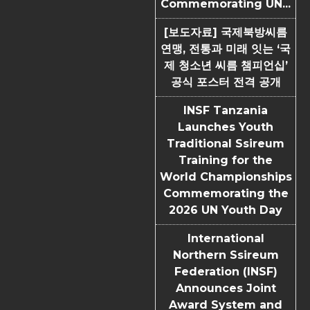
Commemorating UN...
[보도자료] 국제북방씨름
연맹, 전통과 미래 잇는 ‘국
제 청소년 씨름 챔피언십’
공식 포스터 전격 공개
INSF Tanzania
Launches Youth
Traditional Ssireum
Training for the
World Championships
Commemorating the
2026 UN Youth Day
International
Northern Ssireum
Federation (INSF)
Announces Joint
Award System and