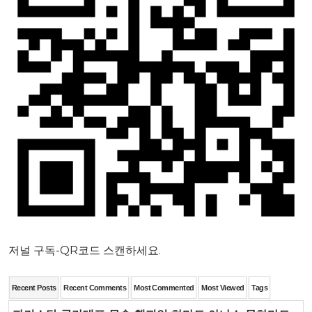
저널 구독-QR코드 스캔하세요.
Recent Posts
Recent Comments
Most Commented
Most Viewed
Tags