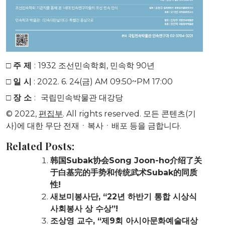
□
주 제
:
1932 조선민속학회, 민속학 90년
□
일 시
: 2022. 6. 24(금) AM 09:50~PM 17:00
□
장 소
:
국립민속박물관 대강당
© 2022,
편집부
. All rights reserved. 모든 콘텐츠(기
사)에 대한 무단 전재ㆍ복사ㆍ배포 등을 금합니다.
Related Posts:
韩国Subak协会Song Joon-ho介绍了关
于白基完的手势和传统武术Subak的同质
性!
새보미봉사단, “22년 하반기 통합 시상식
사회봉사 상 수상”!
조상영 교수, “제9회 아시아문화예술대상