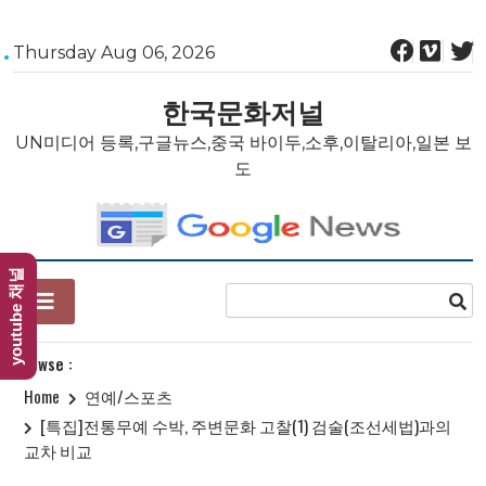
Skip
Thursday Aug 06, 2026
to
content
한국문화저널
UN미디어 등록,구글뉴스,중국 바이두,소후,이탈리아,일본 보
도
youtube 채널
Browse :
Home
연예/스포츠
[특집]전통무예 수박, 주변문화 고찰(1) 검술(조선세법)과의
교차 비교