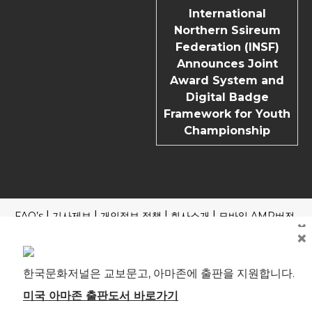
International
Northern Ssireum
Federation (INSF)
Announces Joint
Award System and
Digital Badge
Framework for Youth
Championship
FAQ’s
기사제보
개인정보 정책
회사소개
모바일 AMP버전
×
×
Copyright | News Block by
Blazethemes
국내외 포털 본지 기사 읽기
제호: 한국문화저널 등록번호: 부산, 아00245 부산시 중구 중구
한국문화저널은 교보문고, 아마존에 출판을 지원합니다.
로 61 4F 전관 편집인(청소년보호책임자): 송기송 대표전화: 051
241-1323 ※본지는 신문윤리강령 및 실천요강을 준수합니다. 모
미국 아마존 출판도서 바로가기
든 콘텐츠(기사)에 대한 무단 전재ㆍ복사ㆍ배포 등을 금합니다.