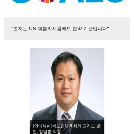
"본지는 UN 퍼블리셔콤팩트 협약 기관입니다"
(인터뷰)이북도민체육회와 권격도 발
전, 정일홍 회장