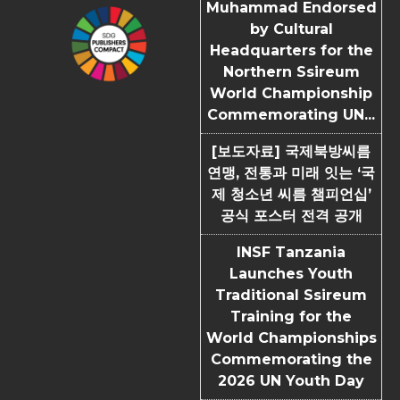
Muhammad Endorsed
by Cultural
Headquarters for the
Northern Ssireum
World Championship
Commemorating UN...
[보도자료] 국제북방씨름
연맹, 전통과 미래 잇는 ‘국
제 청소년 씨름 챔피언십’
공식 포스터 전격 공개
INSF Tanzania
Launches Youth
Traditional Ssireum
Training for the
World Championships
Commemorating the
2026 UN Youth Day