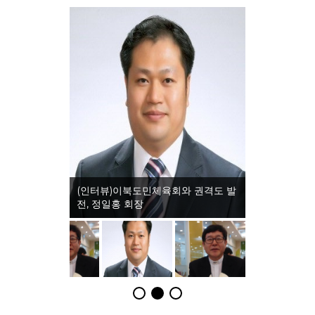
(인터뷰)이북도민체육회와 권격도 발
전, 정일홍 회장