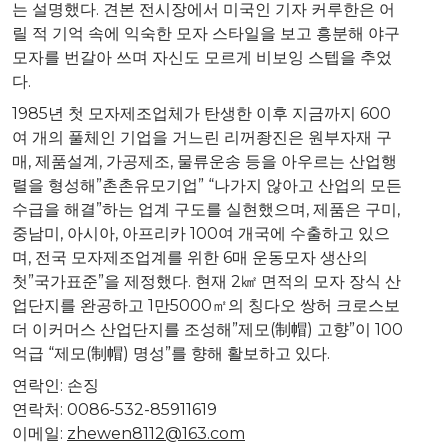
는 설명했다. 견본 전시장에서 미국인 기자 커루한은 어
릴 적 기억 속에 익숙한 모자 스타일을 보고 흥분해 야구
모자를 번갈아 쓰며 자신도 모르게 비보잉 스텝을 추었
다.
1985년 첫 모자제조업체가 탄생한 이후 지금까지 600
여 개의 풀체인 기업을 거느린 리꺼좡진은 원부자재 구
매, 제품설계, 가공제조, 물류운송 등을 아우르는 산업행
렬을 형성해”촌촌유모기업” “나가지 않아고 산업의 모든
수급을 해결”하는 업계 구도를 실현했으며, 제품은 구미,
중남미, 아시아, 아프리카 100여 개국에 수출하고 있으
며, 전국 모자제조업계를 위한 6매 운동모자 생산의
첫”국가표준”을 제정했다. 현재 2㎢ 면적의 모자 장식 산
업단지를 완공하고 1만5000㎡의 칭다오 쌍허 크로스보
더 이커머스 산업단지를 조성해”제모(制帽) 고향”이 100
억급 “제모(制帽) 명성”를 향해 활보하고 있다.
연락인: 손징
연락처: 0086-532-85911619
이메일:
zhewen8112@163.com