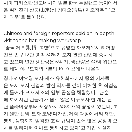
시아·파키스탄·인도네시아·일본·한국·뉴질랜드 등지에서
온 취재진이 산둥(山東)성 칭다오(靑島) 자오저우의”모
자 타운”로 들어섰다.
Chinese and foreign reporters paid an in-depth
visit to the hat-making workshop
“중국 제모(制帽) 고향”으로 유명한 자오저우시 리꺼좡
진은 인구 12만 명의 30%가 모자 관련 산업에 종사하
고 있으며 연간 생산량은 5억 개, 생산량은 40억 위안으
로 세계 야구모자의 3분의 1이 이곳에서 나온다.
칭다오 야오칭 모자 제조 유한회사에서 중외 기자들
은 도시 모자 산업의 발전 역사를 깊이 이해한 후 작업장
에 들어가 모자 제조의 일부 공정을 체험했다. “단순
해 보이지만 만들기가 쉽지 않은 야구모자 한 개는 원
단 슬라이싱부터 포장까지 30여 개의 공정이 있는데, 초
기 원단 선택, 모자 모양 디자인, 제작 과정에서의 재단,
봉제, 성형까지 엄격한 조작 규범이 있어 많은 공정의 오
차를 밀리미터 이내로 통제하고 있다”고 기업 해설자