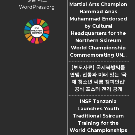
Martial Arts Champion
WordPress.org
Hammad Anas
Muhammad Endorsed
by Cultural
Headquarters for the
Northern Ssireum
World Championship
Commemorating UN...
[보도자료] 국제북방씨름
연맹, 전통과 미래 잇는 ‘국
제 청소년 씨름 챔피언십’
공식 포스터 전격 공개
INSF Tanzania
Launches Youth
Traditional Ssireum
Training for the
World Championships