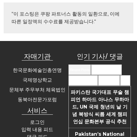
"이 포스팅은 쿠팡 파트너스 활동의 일환으로, 이에 
따른 일정액의 수수료를 제공받습니다."
자매기관
인기 기사/ 댓글
한국문화예술인총연맹
Recent Posts
Recent Comments
국제명상학교
Most Commented
Most Viewed
Tags
문체부 주무부처 체육법인
파키스탄 국가대표 무술 챔
동북아전문가포럼
피언 하마드 아나스 무하마
드, UN 국제 청년의 날 기
서비스
념 북방식 씨름 세계 챔피
언십 문화본부 공식 추천
로그인
입력 내용 피드
Pakistan’s National
댓글 피드