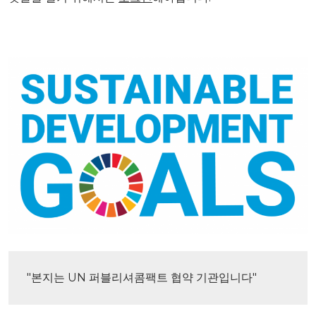
"본지는 UN 퍼블리셔콤팩트 협약 기관입니다"