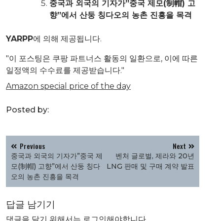
중국과 외국의 기자가”중국 제모(制帽) 고
향”에서 산둥 칭다오의 농촌 진흥을 목격
YARPP
에 의해 제공됩니다.
"이 포스팅은 쿠팡 파트너스 활동의 일환으로, 이에 따른
일정액의 수수료를 제공받습니다."
Amazon special price of the day
Posted by:
글
Previous
Next
탐
중국과 외국의 기자가”중국 제
벤처 글로벌, 제라와 20년
색
모(制帽) 고향”에서 산둥 칭다
LNG 판매 및 구매 계약 발표
오의 농촌 진흥을 목격
답글 남기기
댓글을 달기 위해서는
로그인
해야합니다.