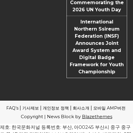
Commemorating the
2026 UN Youth Day
International
Northern Ssireum
Federation (INSF)
Announces Joint
Award System and
Digital Badge
Framework for Youth
Championship
FAQ’s
기사제보
개인정보 정책
회사소개
모바일 AMP버전
Copyright | News Block by
Blazethemes
제호: 한국문화저널 등록번호: 부산, 아00245 부산시 중구 중구