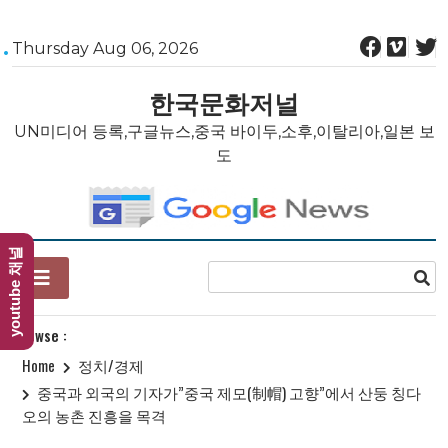
Skip
Thursday Aug 06, 2026
to
content
한국문화저널
UN미디어 등록,구글뉴스,중국 바이두,소후,이탈리아,일본 보
도
youtube 채널
Browse :
Home
정치/경제
중국과 외국의 기자가”중국 제모(制帽) 고향”에서 산둥 칭다
오의 농촌 진흥을 목격