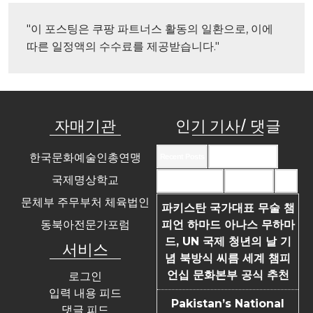
"이 포스팅은 쿠팡 파트너스 활동의 일환으로, 이에 
따른 일정액의 수수료를 제공받습니다."
자매기관
인기 기사/ 댓글
한국문화예술인총연맹
Recent Posts
Recent Comments
국제명상학교
Most Commented
Most Viewed
Tags
문체부 주무부처 체육법인
파키스탄 국가대표 무술 챔
동북아전문가포럼
피언 하마드 아나스 무하마
드, UN 국제 청년의 날 기
서비스
념 북방식 씨름 세계 챔피
언십 문화본부 공식 추천
로그인
입력 내용 피드
Pakistan’s National
댓글 피드