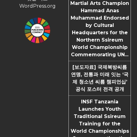
Martial Arts Champion
WordPress.org
Hammad Anas
Muhammad Endorsed
by Cultural
Headquarters for the
Northern Ssireum
World Championship
Commemorating UN...
[보도자료] 국제북방씨름
연맹, 전통과 미래 잇는 ‘국
제 청소년 씨름 챔피언십’
공식 포스터 전격 공개
INSF Tanzania
Launches Youth
Traditional Ssireum
Training for the
World Championships