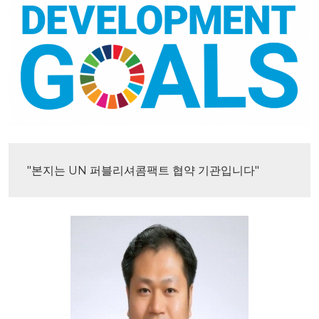
"본지는 UN 퍼블리셔콤팩트 협약 기관입니다"