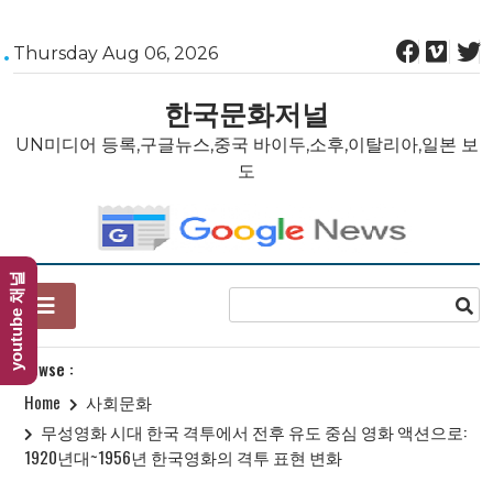
Skip
Thursday Aug 06, 2026
to
content
한국문화저널
UN미디어 등록,구글뉴스,중국 바이두,소후,이탈리아,일본 보
도
youtube 채널
Browse :
Home
사회문화
무성영화 시대 한국 격투에서 전후 유도 중심 영화 액션으로:
1920년대~1956년 한국영화의 격투 표현 변화