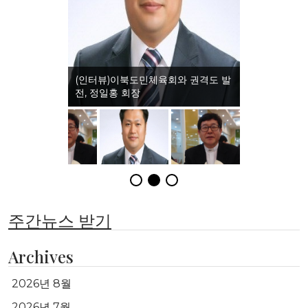
(인터뷰)이북도민체육회와 권격도 발
전, 정일홍 회장
주간뉴스 받기
Archives
2026년 8월
2026년 7월