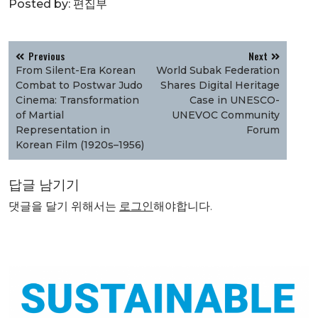
Posted by:
편집부
글
Previous
Next
탐
From Silent-Era Korean
World Subak Federation
색
Combat to Postwar Judo
Shares Digital Heritage
Cinema: Transformation
Case in UNESCO-
of Martial
UNEVOC Community
Representation in
Forum
Korean Film (1920s–1956)
답글 남기기
댓글을 달기 위해서는
로그인
해야합니다.