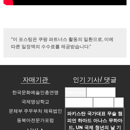
"이 포스팅은 쿠팡 파트너스 활동의 일환으로, 이에 
따른 일정액의 수수료를 제공받습니다."
자매기관
인기 기사/ 댓글
한국문화예술인총연맹
Recent Posts
Recent Comments
국제명상학교
Most Commented
Most Viewed
Tags
문체부 주무부처 체육법인
파키스탄 국가대표 무술 챔
동북아전문가포럼
피언 하마드 아나스 무하마
드, UN 국제 청년의 날 기
서비스