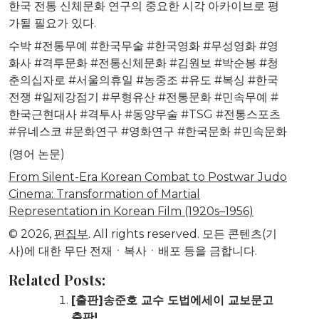
한국 전통 신체문화 연구의 중요한 시각 아카이브로 평
가될 필요가 있다.
수박 #전통무예 #한국무술 #한국영화 #무성영화 #영
화사 #격투문화 #전통신체문화 #김원보 #박순봉 #청
춘의십자로 #서울의휴일 #농중조 #유도 #복싱 #한국
전쟁 #일제강점기 #무형유산 #전통문화 #민속무예 #
한국근현대사 #격투사 #동양무술 #TSG #전통스포츠
#유네스코 #문화연구 #영화연구 #한국문화 #민속문화
(영어 논문)
From Silent-Era Korean Combat to Postwar Judo
Cinema: Transformation of Martial
Representation in Korean Film (1920s–1956)
© 2026,
편집부
. All rights reserved. 모든 콘텐츠(기
사)에 대한 무단 전재ㆍ복사ㆍ배포 등을 금합니다.
Related Posts:
[출판]송준호 교수 도법에세이 교보문고
출판!